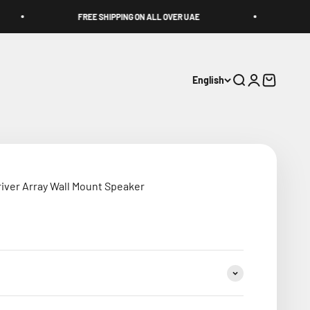
FREE SHIPPING ON ALL OVER UAE
BRAND NEW PRO
English
Search
Login
Cart
iver Array Wall Mount Speaker