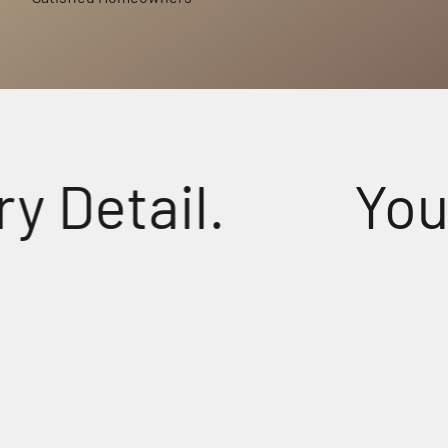
etail.
You’ve
tal-Clear Sound for Every Prayer