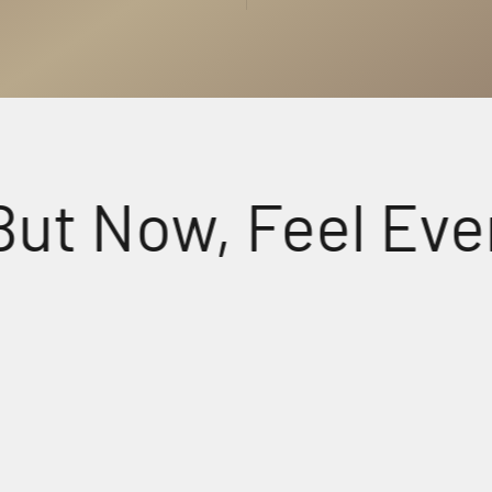
Now, Feel Every D
udio
Crys