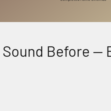
und Before — But 
Perfectly Matched Powerful A